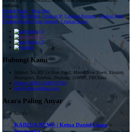
© Hak Cipta - 2010-2022: Kabeh Hak Dilindhungi Undhang-
undhang.
Produk Panas
-
Peta Situs
Cetakan Pilar Mobil
,
Cetakan IP
,
Cetakan Bumper
,
Cetakan Palet
,
Cetakan Injeksi Tong Sampah
,
Cetakan Kursi
,
Hubungi Kami
Alamat: No.301 Le Hua Road, Mould New Town, Xinqian,
Huangyan, Taizhou, Zhejiang, 318020, PRChina.
Telpon: 0086-13586195760
info@china-kaihua.com
Acara Paling Anyar
Juli
15
KAIHUA NEWS | Ketua Daniel Liang
Ngaturake...