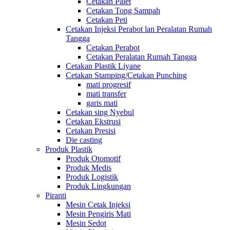
Cetakan Palet
Cetakan Tong Sampah
Cetakan Peti
Cetakan Injeksi Perabot lan Peralatan Rumah
Tangga
Cetakan Perabot
Cetakan Peralatan Rumah Tangga
Cetakan Plastik Liyane
Cetakan Stamping/Cetakan Punching
mati progresif
mati transfer
garis mati
Cetakan sing Nyebul
Cetakan Ekstrusi
Cetakan Presisi
Die casting
Produk Plastik
Produk Otomotif
Produk Medis
Produk Logistik
Produk Lingkungan
Piranti
Mesin Cetak Injeksi
Mesin Pengiris Mati
Mesin Sedot