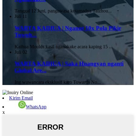
Tanggal 12 Juni, panguwasa kotamadya Taizhou...
Juli
11
WARTA KAIHUA | Nganut 10x Pola Pikir
Tuwuh...
Kaihua Moulds kasil nganakake acara kaping 15 ...
Juli
02
WARTA KAIHUA | Saka Huangyan nganti
Global Are...
Ing wawancara eksklusif karo Towards No...
Kirim Email
WhatsApp
x