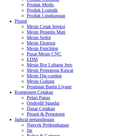
Produk Medis
Produk Logistik
Produk Lingkungan
Piranti
Mesin Cetak Injeksi
Mesin Pengiris Mati
Mesin Sedot
Mesin Ekstrusi
Mesin Punching
Pusat Mesin CNC
EDM
Mesin Bor Lubang Jero
Mesin Pemotong Kawat
Mesin Die-casting
Mesin Gulung
Peralatan Bantu Liyane
Komponen Cetakan
Pelari Panas
Onderdil Standar
Dasar Cetakan
Piranti & Pemotong
Jadwal pertandingan
Ngecek Perlengkapan
Jig
Robot & Gripper