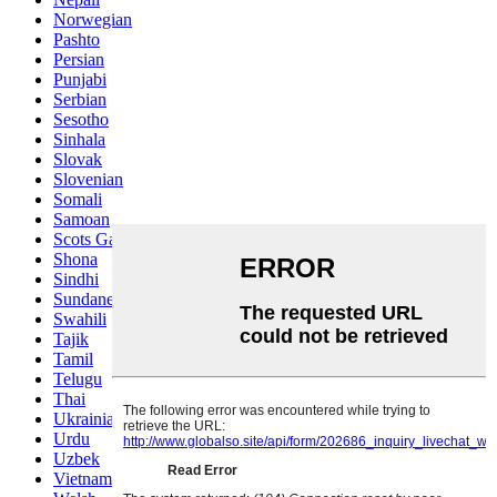
Norwegian
Pashto
Persian
Punjabi
Serbian
Sesotho
Sinhala
Slovak
Slovenian
Somali
Samoan
Scots Gaelic
Shona
Sindhi
Sundanese
Swahili
Tajik
Tamil
Telugu
Thai
Ukrainian
Urdu
Uzbek
Vietnamese