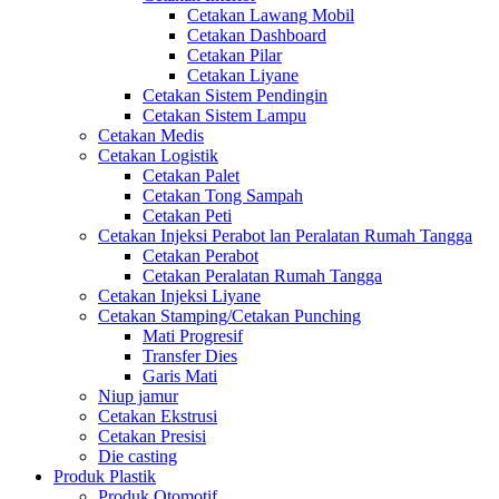
Cetakan Lawang Mobil
Cetakan Dashboard
Cetakan Pilar
Cetakan Liyane
Cetakan Sistem Pendingin
Cetakan Sistem Lampu
Cetakan Medis
Cetakan Logistik
Cetakan Palet
Cetakan Tong Sampah
Cetakan Peti
Cetakan Injeksi Perabot lan Peralatan Rumah Tangga
Cetakan Perabot
Cetakan Peralatan Rumah Tangga
Cetakan Injeksi Liyane
Cetakan Stamping/Cetakan Punching
Mati Progresif
Transfer Dies
Garis Mati
Niup jamur
Cetakan Ekstrusi
Cetakan Presisi
Die casting
Produk Plastik
Produk Otomotif