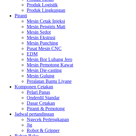
Produk Logistik
Produk Lingkungan
Piranti
Mesin Cetak Injeksi
Mesin Pengiris Mati
Mesin Sedot
Mesin Ekstrusi
Mesin Punching
Pusat Mesin CNC
EDM
Mesin Bor Lubang Jero
Mesin Pemotong Kawat
Mesin Die-casting
Mesin Gulung
Peralatan Bantu Liyane
Komponen Cetakan
Pelari Panas
Onderdil Standar
Dasar Cetakan
Piranti & Pemotong
Jadwal pertandingan
Ngecek Perlengkapan
Jig
Robot & Gripper
Bahan Baku