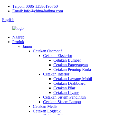
Telpon: 0086-13586195760
Email: info@china-kaihua.com
English
Ngarep
Produk
Jamur
Cetakan Otomotif
Cetakan Eksterior
Cetakan Bumper
Cetakan Panggangan
Cetakan Penutup Roda
Cetakan Interior
Cetakan Lawang Mobil
Cetakan Dashboard
Cetakan Pilar
Cetakan Liyane
Cetakan Sistem Pendingin
Cetakan Sistem Lampu
Cetakan Medis
Cetakan Logistik