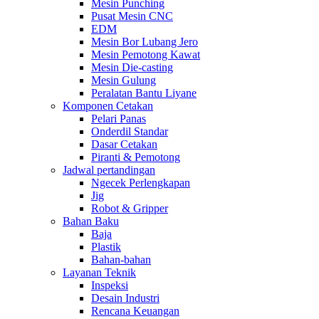
Mesin Punching
Pusat Mesin CNC
EDM
Mesin Bor Lubang Jero
Mesin Pemotong Kawat
Mesin Die-casting
Mesin Gulung
Peralatan Bantu Liyane
Komponen Cetakan
Pelari Panas
Onderdil Standar
Dasar Cetakan
Piranti & Pemotong
Jadwal pertandingan
Ngecek Perlengkapan
Jig
Robot & Gripper
Bahan Baku
Baja
Plastik
Bahan-bahan
Layanan Teknik
Inspeksi
Desain Industri
Rencana Keuangan