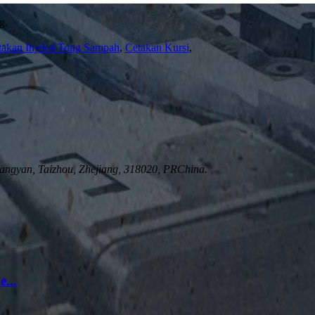
g.
takan Injeksi Tong Sampah
,
Cetakan Kursi
,
ngyan, Taizhou, Zhejiang, 318020, PRChina.
...