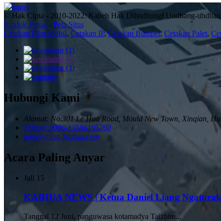
© Hak Cipta - 2010-2022: Kabeh Hak Dilindhungi Undhang-undhan
Produk Panas
-
Peta Situs
Cetakan Pilar Mobil
,
Cetakan IP
,
Cetakan Bumper
,
Cetakan Palet
,
Ce
Hubungi Kami
Alamat: No.301 Le Hua Road, Mould New Town, Xinqian, Hua
Telpon: 0086-13586195760
info@china-kaihua.com
Acara Paling Anyar
Juli
15
KAIHUA NEWS | Ketua Daniel Liang Ngaturake
Tanggal 12 Juni, panguwasa kotamadya Taizhou...