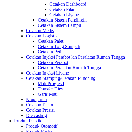
Cetakan Dashboard
Cetakan Pilar
Cetakan Liyane
Cetakan Sistem Pendingin
Cetakan Sistem Lampu
Cetakan Medis
Cetakan Logistik
Cetakan Palet
Cetakan Tong Sampah
Cetakan Peti
Cetakan Injeksi Perabot lan Peralatan Rumah Tangga
Cetakan Perabot
Cetakan Peralatan Rumah Tangga
Cetakan Injeksi Liyane
Cetakan Stamping/Cetakan Punching
Mati Progresif
Transfer Dies
Garis Mati
Niup jamur
Cetakan Ekstrusi
Cetakan Presisi
Die casting
Produk Plastik
Produk Otomotif
Produk Medis