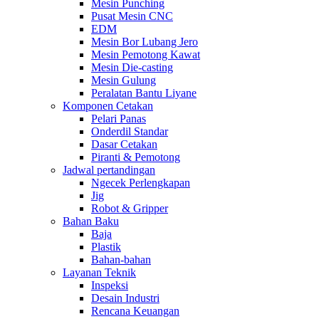
Mesin Punching
Pusat Mesin CNC
EDM
Mesin Bor Lubang Jero
Mesin Pemotong Kawat
Mesin Die-casting
Mesin Gulung
Peralatan Bantu Liyane
Komponen Cetakan
Pelari Panas
Onderdil Standar
Dasar Cetakan
Piranti & Pemotong
Jadwal pertandingan
Ngecek Perlengkapan
Jig
Robot & Gripper
Bahan Baku
Baja
Plastik
Bahan-bahan
Layanan Teknik
Inspeksi
Desain Industri
Rencana Keuangan