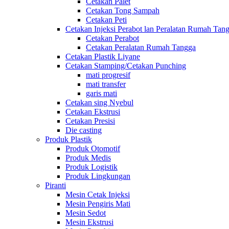
Cetakan Palet
Cetakan Tong Sampah
Cetakan Peti
Cetakan Injeksi Perabot lan Peralatan Rumah Tan
Cetakan Perabot
Cetakan Peralatan Rumah Tangga
Cetakan Plastik Liyane
Cetakan Stamping/Cetakan Punching
mati progresif
mati transfer
garis mati
Cetakan sing Nyebul
Cetakan Ekstrusi
Cetakan Presisi
Die casting
Produk Plastik
Produk Otomotif
Produk Medis
Produk Logistik
Produk Lingkungan
Piranti
Mesin Cetak Injeksi
Mesin Pengiris Mati
Mesin Sedot
Mesin Ekstrusi