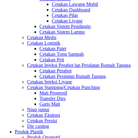
Cetakan Lawang Mobil
Cetakan Dashboard
Cetakan Pilar
Cetakan Liyane
Cetakan Sistem Pendingin
Cetakan Sistem Lampu
Cetakan Medis
Cetakan Logistik
Cetakan Palet
Cetakan Tong Sampah
Cetakan Peti
Cetakan Injeksi Perabot lan Peralatan Rumah Tangga
Cetakan Perabot
Cetakan Peralatan Rumah Tangga
Cetakan Injeksi Liyane
Cetakan Stamping/Cetakan Punching
Mati Progresif
Transfer Dies
Garis Mati
Niup jamur
Cetakan Ekstrusi
Cetakan Presisi
Die casting
Produk Plastik
Produk Otomotif