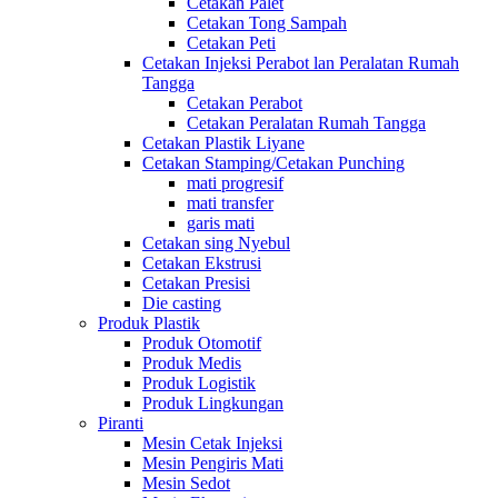
Cetakan Palet
Cetakan Tong Sampah
Cetakan Peti
Cetakan Injeksi Perabot lan Peralatan Rumah
Tangga
Cetakan Perabot
Cetakan Peralatan Rumah Tangga
Cetakan Plastik Liyane
Cetakan Stamping/Cetakan Punching
mati progresif
mati transfer
garis mati
Cetakan sing Nyebul
Cetakan Ekstrusi
Cetakan Presisi
Die casting
Produk Plastik
Produk Otomotif
Produk Medis
Produk Logistik
Produk Lingkungan
Piranti
Mesin Cetak Injeksi
Mesin Pengiris Mati
Mesin Sedot