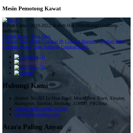
Mesin Pemotong Kawat
© Hak Cipta - 2010-2022: Kabeh Hak Dilindhungi Undhang-
undhang.
Produk Panas
-
Peta Situs
Cetakan Pilar Mobil
,
Cetakan IP
,
Cetakan Bumper
,
Cetakan Palet
,
Cetakan Injeksi Tong Sampah
,
Cetakan Kursi
,
Hubungi Kami
Alamat: No.301 Le Hua Road, Mould New Town, Xinqian,
Huangyan, Taizhou, Zhejiang, 318020, PRChina.
Telpon: 0086-13586195760
info@china-kaihua.com
Acara Paling Anyar