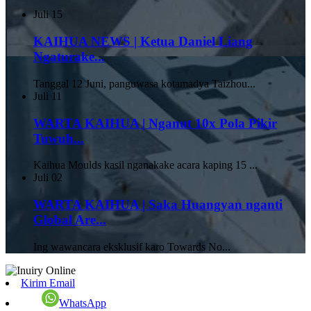
Juli
15
KAIHUA NEWS | Ketua Daniel Liang
Ngaturake...
Tanggal 12 Juni, panguwasa kotamadya Taizhou...
Juli
11
WARTA KAIHUA | Nganut 10x Pola Pikir
Tuwuh...
Kaihua Moulds kasil nganakake acara kaping 15 ...
Juli
02
WARTA KAIHUA | Saka Huangyan nganti
Global Are...
Ing wawancara eksklusif karo Towards No...
Kirim Email
WhatsApp