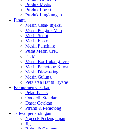
Produk Medis
Produk Logistik
Produk Lingkungan
Piranti
Mesin Cetak Injeksi
Mesin Pengiris Mati
Mesin Sedot
Mesin Ekstrusi
Mesin Punching
Pusat Mesin CNC
EDM
Mesin Bor Lubang Jero
Mesin Pemotong Kawat
Mesin Die-casting
Mesin Gulung
Peralatan Bantu Liyane
Komponen Cetakan
Pelari Panas
Onderdil Standar
Dasar Cetakan
Piranti & Pemotong
Jadwal pertandingan
Ngecek Perlengkapan
Jig
Robot & Gripper