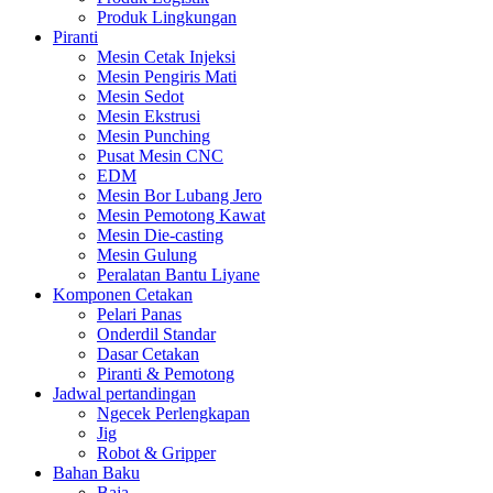
Produk Lingkungan
Piranti
Mesin Cetak Injeksi
Mesin Pengiris Mati
Mesin Sedot
Mesin Ekstrusi
Mesin Punching
Pusat Mesin CNC
EDM
Mesin Bor Lubang Jero
Mesin Pemotong Kawat
Mesin Die-casting
Mesin Gulung
Peralatan Bantu Liyane
Komponen Cetakan
Pelari Panas
Onderdil Standar
Dasar Cetakan
Piranti & Pemotong
Jadwal pertandingan
Ngecek Perlengkapan
Jig
Robot & Gripper
Bahan Baku
Baja