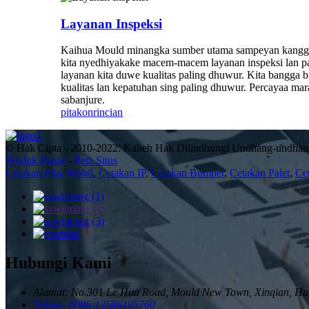
Layanan Inspeksi
Kaihua Mould minangka sumber utama sampeyan kanggo La
kita nyedhiyakake macem-macem layanan inspeksi lan pan
layanan kita duwe kualitas paling dhuwur. Kita bangga 
kualitas lan kepatuhan sing paling dhuwur. Percayaa 
sabanjure.
pitakon
rincian
© Hak Cipta - 2010-2022: Kabeh Hak Dilindhungi Undhang-undhan
Produk Panas
-
Peta Situs
Cetakan Pilar Mobil
,
Cetakan IP
,
Cetakan Bumper
,
Cetakan Palet
,
Ce
Hubungi Kami
Alamat: No.301 Le Hua Road, Mould New Town, Xinqian, Hua
Telpon: 0086-13586195760