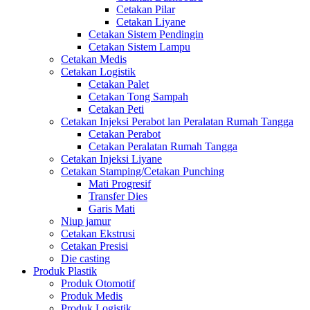
Cetakan Pilar
Cetakan Liyane
Cetakan Sistem Pendingin
Cetakan Sistem Lampu
Cetakan Medis
Cetakan Logistik
Cetakan Palet
Cetakan Tong Sampah
Cetakan Peti
Cetakan Injeksi Perabot lan Peralatan Rumah Tangga
Cetakan Perabot
Cetakan Peralatan Rumah Tangga
Cetakan Injeksi Liyane
Cetakan Stamping/Cetakan Punching
Mati Progresif
Transfer Dies
Garis Mati
Niup jamur
Cetakan Ekstrusi
Cetakan Presisi
Die casting
Produk Plastik
Produk Otomotif
Produk Medis
Produk Logistik