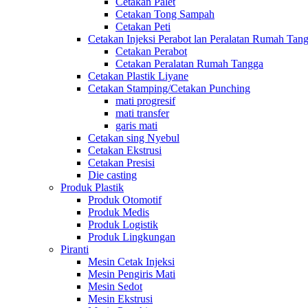
Cetakan Palet
Cetakan Tong Sampah
Cetakan Peti
Cetakan Injeksi Perabot lan Peralatan Rumah Tan
Cetakan Perabot
Cetakan Peralatan Rumah Tangga
Cetakan Plastik Liyane
Cetakan Stamping/Cetakan Punching
mati progresif
mati transfer
garis mati
Cetakan sing Nyebul
Cetakan Ekstrusi
Cetakan Presisi
Die casting
Produk Plastik
Produk Otomotif
Produk Medis
Produk Logistik
Produk Lingkungan
Piranti
Mesin Cetak Injeksi
Mesin Pengiris Mati
Mesin Sedot
Mesin Ekstrusi