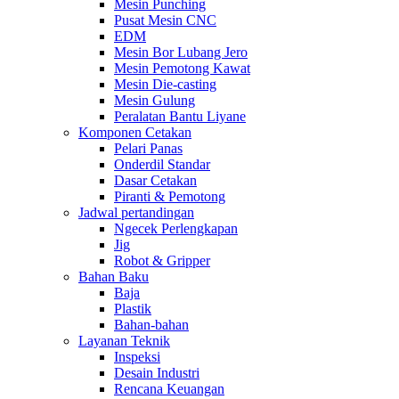
Mesin Punching
Pusat Mesin CNC
EDM
Mesin Bor Lubang Jero
Mesin Pemotong Kawat
Mesin Die-casting
Mesin Gulung
Peralatan Bantu Liyane
Komponen Cetakan
Pelari Panas
Onderdil Standar
Dasar Cetakan
Piranti & Pemotong
Jadwal pertandingan
Ngecek Perlengkapan
Jig
Robot & Gripper
Bahan Baku
Baja
Plastik
Bahan-bahan
Layanan Teknik
Inspeksi
Desain Industri
Rencana Keuangan