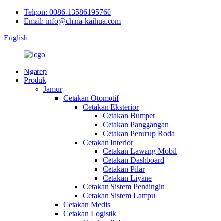
Telpon: 0086-13586195760
Email: info@china-kaihua.com
English
Ngarep
Produk
Jamur
Cetakan Otomotif
Cetakan Eksterior
Cetakan Bumper
Cetakan Panggangan
Cetakan Penutup Roda
Cetakan Interior
Cetakan Lawang Mobil
Cetakan Dashboard
Cetakan Pilar
Cetakan Liyane
Cetakan Sistem Pendingin
Cetakan Sistem Lampu
Cetakan Medis
Cetakan Logistik