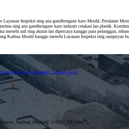
yanan Inspeksi sing ana gandhengane karo Mould, Peralatan Mesin, la
rima sing ana gandhengane karo industri cetakan lan plastik. Komitme
bisa menehi asil sing akurat lan dipercaya kanggo para pelanggan, m
marang Kaihua Mould kanggo menehi Layanan Inspeksi sing sampeyan 
g.
takan Injeksi Tong Sampah
,
Cetakan Kursi
,
ngyan, Taizhou, Zhejiang, 318020, PRChina.